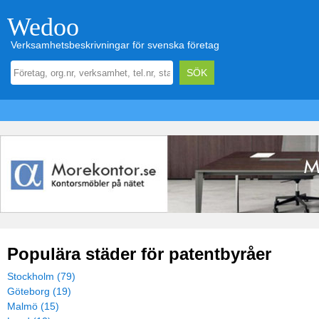
Wedoo
Verksamhetsbeskrivningar för svenska företag
Populära städer för patentbyråer
Stockholm (79)
Göteborg (19)
Malmö (15)