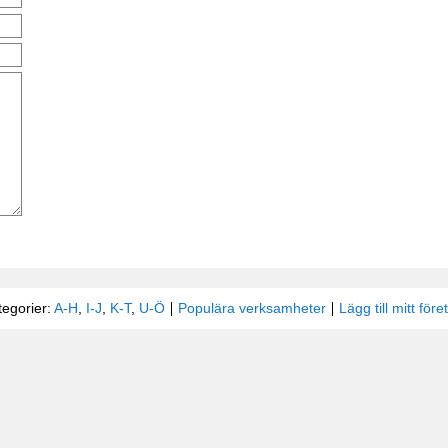
tegorier:
A-H
,
I-J
,
K-T
,
U-Ö
Populära verksamheter
Lägg till mitt före