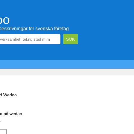
oo
eskrivningar för svenska företag
ed Wedoo.
ida på wedoo.
.