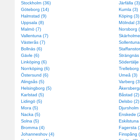
Stockholm (36)
Järfälla (3)
Göteborg (14)
Kumla (3)
Halmstad (9)
Köping (3)
Uppsala (8)
Mölndal (3
Malmö (7)
Norsborg (
Vallentuna (7)
Skärholme
Västerås (7)
Sollentuna
Bollnäs (6)
Staffansto
Gävle (6)
Strängnäs 
Linköping (6)
Södertälje 
Norrköping (6)
Trelleborg 
Östersund (6)
Umeå (3)
Alingsås (5)
Varberg (3
Helsingborg (5)
Åkersberga
Karlstad (5)
Båstad (2)
Lidingö (5)
Delsbo (2)
Mora (5)
Djursholm 
Nacka (5)
Enskede (
Solna (5)
Eskilstuna 
Bromma (4)
Fagersta (
Johanneshov (4)
Finspång (