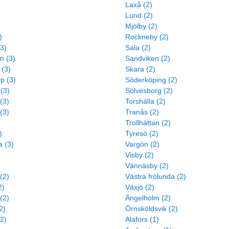
Laxå (2)
Lund (2)
Mjölby (2)
)
Rockneby (2)
3)
Sala (2)
n (3)
Sandviken (2)
 (3)
Skara (2)
rp (3)
Söderköping (2)
(3)
Sölvesborg (2)
(3)
Torshälla (2)
(3)
Tranås (2)
Trollhättan (2)
)
Tyresö (2)
 (3)
Vargön (2)
Visby (2)
Vännäsby (2)
(2)
Västra frölunda (2)
2)
Växjö (2)
(2)
Ängelholm (2)
2)
Örnsköldsvik (2)
2)
Alafors (1)