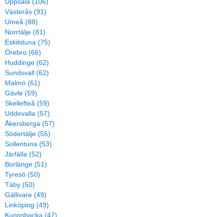
Uppsala (106)
Västerås (91)
Umeå (88)
Norrtälje (81)
Eskilstuna (75)
Örebro (66)
Huddinge (62)
Sundsvall (62)
Malmö (61)
Gävle (59)
Skellefteå (59)
Uddevalla (57)
Åkersberga (57)
Södertälje (55)
Sollentuna (53)
Järfälla (52)
Borlänge (51)
Tyresö (50)
Täby (50)
Gällivare (49)
Linköping (49)
Kungsbacka (47)