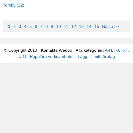
Torsby (22)
1
2
3
4
5
6
7
8
9
10
11
12
13
14
15
Nästa >>
© Copyright 2010
Kontakta Wedoo
Alla kategorier:
A-H
,
I-J
,
K-T
,
U-Ö
Populära verksamheter
Lägg till mitt företag