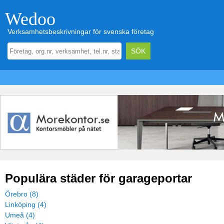
Wedoo
Verksamhetsbeskrivningar för svenska företag
Populära städer för garageportar
Örebro (8)
Linköping (4)
Umeå (4)