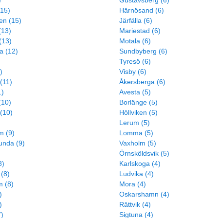
)
Gustavsberg (6)
(15)
Härnösand (6)
en (15)
Järfälla (6)
(13)
Mariestad (6)
(13)
Motala (6)
a (12)
Sundbyberg (6)
Tyresö (6)
)
Visby (6)
(11)
Åkersberga (6)
1)
Avesta (5)
(10)
Borlänge (5)
 (10)
Höllviken (5)
Lerum (5)
m (9)
Lomma (5)
lunda (9)
Vaxholm (5)
Örnsköldsvik (5)
8)
Karlskoga (4)
(8)
Ludvika (4)
m (8)
Mora (4)
)
Oskarshamn (4)
)
Rättvik (4)
7)
Sigtuna (4)