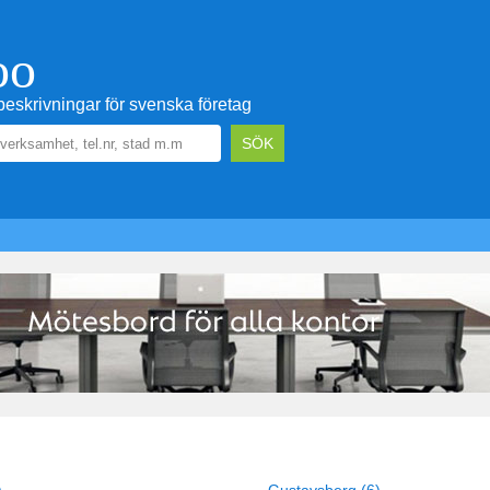
oo
eskrivningar för svenska företag