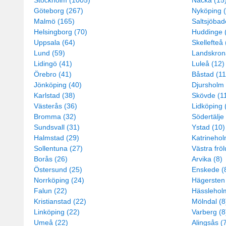
Stockholm (1005)
Nacka (15
Göteborg (267)
Nyköping 
Malmö (165)
Saltsjöbad
Helsingborg (70)
Huddinge 
Uppsala (64)
Skellefteå 
Lund (59)
Landskron
Lidingö (41)
Luleå (12)
Örebro (41)
Båstad (11
Jönköping (40)
Djursholm 
Karlstad (38)
Skövde (1
Västerås (36)
Lidköping 
Bromma (32)
Södertälje
Sundsvall (31)
Ystad (10)
Halmstad (29)
Katrinehol
Sollentuna (27)
Västra frö
Borås (26)
Arvika (8)
Östersund (25)
Enskede (
Norrköping (24)
Hägersten 
Falun (22)
Hässlehol
Kristianstad (22)
Mölndal (8
Linköping (22)
Varberg (8
Umeå (22)
Alingsås (