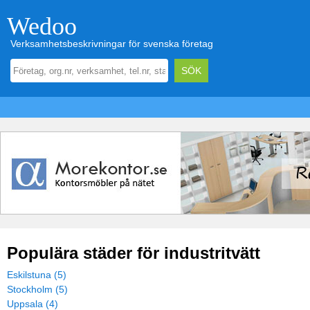
Wedoo
Verksamhetsbeskrivningar för svenska företag
Populära städer för industritvätt
Eskilstuna (5)
Stockholm (5)
Uppsala (4)