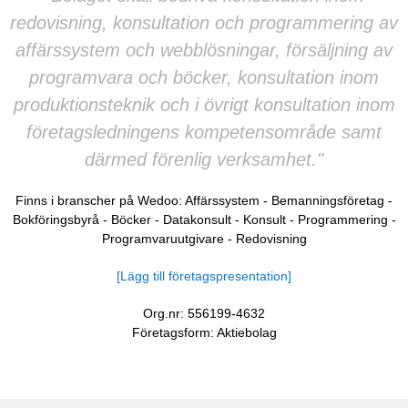
redovisning, konsultation och programmering av
affärssystem och webblösningar, försäljning av
programvara och böcker, konsultation inom
produktionsteknik och i övrigt konsultation inom
företagsledningens kompetensområde samt
därmed förenlig verksamhet."
Finns i branscher på Wedoo:
Affärssystem
-
Bemanningsföretag
-
Bokföringsbyrå
-
Böcker
-
Datakonsult
-
Konsult
-
Programmering
-
Programvaruutgivare
-
Redovisning
[Lägg till företagspresentation]
Org.nr: 556199-4632
Företagsform: Aktiebolag