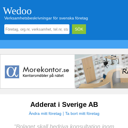
Wedoo
Verksamhetsbeskrivningar för svenska företag
Adderat i Sverige AB
Ändra mitt företag
Ta bort mitt företag
"Bolaget skall bedriva konsultation inom