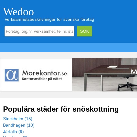
Wedoo
Verksamhetsbeskrivningar för svenska företag
Populära städer för snöskottning
Stockholm (15)
Bandhagen (10)
Järfälla (9)