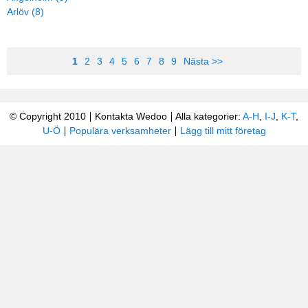
Arlöv (8)
1
2
3
4
5
6
7
8
9
Nästa >>
© Copyright 2010
Kontakta Wedoo
Alla kategorier:
A-H
,
I-J
,
K-T
,
U-Ö
Populära verksamheter
Lägg till mitt företag