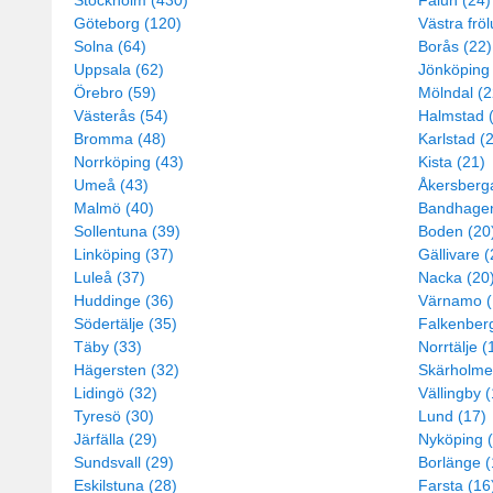
Stockholm (430)
Falun (24)
Göteborg (120)
Västra frö
Solna (64)
Borås (22)
Uppsala (62)
Jönköping 
Örebro (59)
Mölndal (2
Västerås (54)
Halmstad 
Bromma (48)
Karlstad (
Norrköping (43)
Kista (21)
Umeå (43)
Åkersberg
Malmö (40)
Bandhagen
Sollentuna (39)
Boden (20
Linköping (37)
Gällivare (
Luleå (37)
Nacka (20
Huddinge (36)
Värnamo (
Södertälje (35)
Falkenberg
Täby (33)
Norrtälje (
Hägersten (32)
Skärholme
Lidingö (32)
Vällingby 
Tyresö (30)
Lund (17)
Järfälla (29)
Nyköping 
Sundsvall (29)
Borlänge (
Eskilstuna (28)
Farsta (16