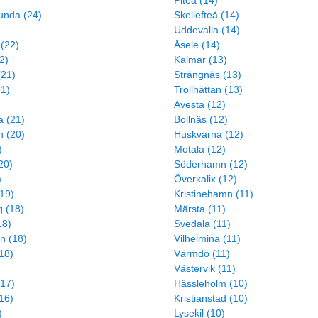
Piteå (14)
lunda (24)
Skellefteå (14)
Uddevalla (14)
(22)
Åsele (14)
2)
Kalmar (13)
(21)
Strängnäs (13)
21)
Trollhättan (13)
Avesta (12)
a (21)
Bollnäs (12)
 (20)
Huskvarna (12)
)
Motala (12)
20)
Söderhamn (12)
)
Överkalix (12)
19)
Kristinehamn (11)
 (18)
Märsta (11)
18)
Svedala (11)
n (18)
Vilhelmina (11)
(18)
Värmdö (11)
Västervik (11)
(17)
Hässleholm (10)
16)
Kristianstad (10)
)
Lysekil (10)