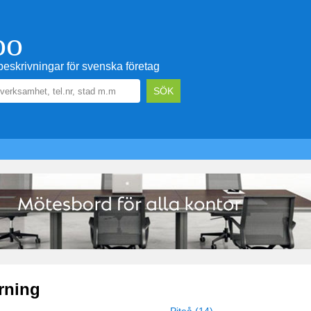
oo
eskrivningar för svenska företag
rning