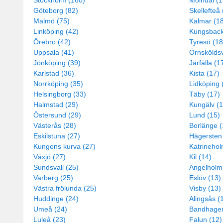
Stockholm (160)
Mölndal (1
Göteborg (82)
Skellefteå 
Malmö (75)
Kalmar (1
Linköping (42)
Kungsback
Örebro (42)
Tyresö (18
Uppsala (41)
Örnsköldsv
Jönköping (39)
Järfälla (1
Karlstad (36)
Kista (17)
Norrköping (35)
Lidköping 
Helsingborg (33)
Täby (17)
Halmstad (29)
Kungälv (1
Östersund (29)
Lund (15)
Västerås (28)
Borlänge (
Eskilstuna (27)
Hägersten
Kungens kurva (27)
Katrinehol
Växjö (27)
Kil (14)
Sundsvall (25)
Ängelholm
Varberg (25)
Eslöv (13)
Västra frölunda (25)
Visby (13)
Huddinge (24)
Alingsås (
Umeå (24)
Bandhagen
Luleå (23)
Falun (12)