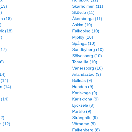
9)
Norsborg (11)
(19)
Skärholmen (11)
8)
Skövde (11)
a (18)
Åkersberga (11)
)
Askim (10)
ik (18)
Falköping (10)
7)
Mjölby (10)
Spånga (10)
(17)
Sundbyberg (10)
Sölvesborg (10)
6)
Tomelilla (10)
Vänersborg (10)
14)
Arlandastad (9)
 (14)
Bollnäs (9)
m (14)
Handen (9)
Karlskoga (9)
 (14)
Karlskrona (9)
Lycksele (9)
Partille (9)
12)
Strängnäs (9)
 (12)
Värnamo (9)
Falkenberg (8)