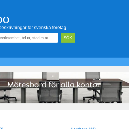
oo
eskrivningar för svenska företag