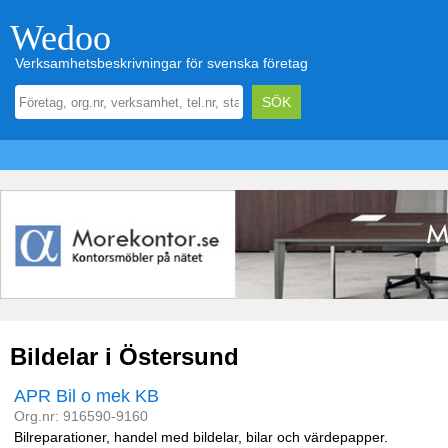
Wedoo
Verksamhetsbeskrivningar för svenska företag
Bildelar i Östersund
APR Bil o mek KB
Org.nr: 916590-9160
Bilreparationer, handel med bildelar, bilar och värdepapper.