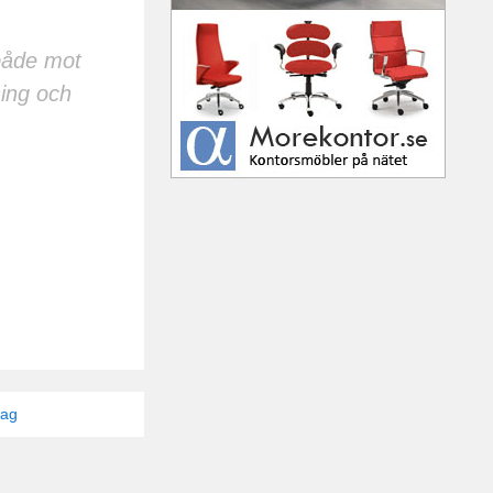
 både mot
hing och
tag