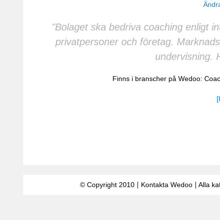
Ändra
"Bolaget ska bedriva coaching enligt i
privatpersoner och företag. Marknadsf
undervisning. H
Finns i branscher på Wedoo:
Coac
[
© Copyright 2010
Kontakta Wedoo
Alla ka