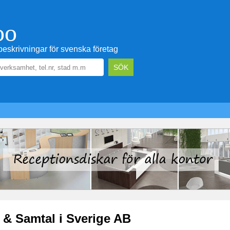
oo
eskrivningar för svenska företag
 & Samtal i Sverige AB