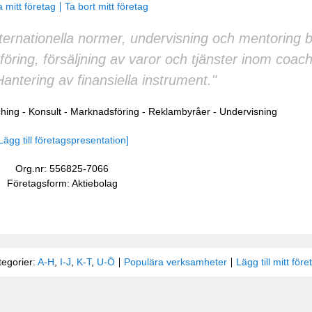
 mitt företag
Ta bort mitt företag
nternationella normer, undervisning och mentoring
öring, försäljning av varor och tjänster inom coac
antering av finansiella instrument."
hing
-
Konsult
-
Marknadsföring
-
Reklambyråer
-
Undervisning
Lägg till företagspresentation]
Org.nr: 556825-7066
Företagsform: Aktiebolag
tegorier:
A-H
,
I-J
,
K-T
,
U-Ö
Populära verksamheter
Lägg till mitt före