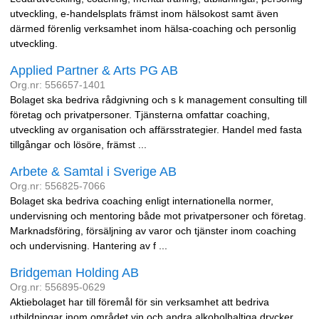
utveckling, e-handelsplats främst inom hälsokost samt även
därmed förenlig verksamhet inom hälsa-coaching och personlig
utveckling.
Applied Partner & Arts PG AB
Org.nr: 556657-1401
Bolaget ska bedriva rådgivning och s k management consulting till
företag och privatpersoner. Tjänsterna omfattar coaching,
utveckling av organisation och affärsstrategier. Handel med fasta
tillgångar och lösöre, främst ...
Arbete & Samtal i Sverige AB
Org.nr: 556825-7066
Bolaget ska bedriva coaching enligt internationella normer,
undervisning och mentoring både mot privatpersoner och företag.
Marknadsföring, försäljning av varor och tjänster inom coaching
och undervisning. Hantering av f ...
Bridgeman Holding AB
Org.nr: 556895-0629
Aktiebolaget har till föremål för sin verksamhet att bedriva
utbildningar inom området vin och andra alkoholhaltiga drycker