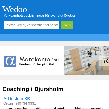
Wedoo
Verksamhetsbeskrivningar för svenska företag
Coaching i Djursholm
Adductum KB
Org.nr: 969734-9331
Ledarutveckling, coaching, mental träning, utbildningar, personlig