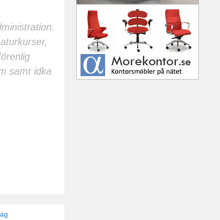
ministration.
aturkurser,
örenlig
om samt idka
tag