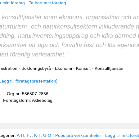
 mitt företag
Ta bort mitt företag
konsulttjänster inom ekonomi, organisation och ad
turturism- och naturkonsultsektorn inkluderande n
uidning, naturinventeringsuppdrag och idka därmed f
rksamhet att äga och förvalta fast och lös egend
ed förenlig verksamhet."
istration
-
Bokföringsbyrå
-
Ekonomi
-
Konsult
-
Konsulttjänster
Lägg till företagspresentation]
Org.nr: 556507-2856
Företagsform: Aktiebolag
tegorier:
A-H
,
I-J
,
K-T
,
U-Ö
Populära verksamheter
Lägg till mitt före