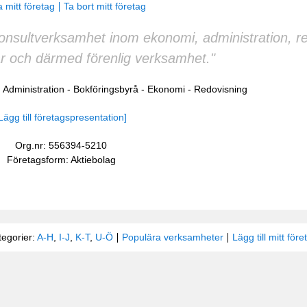
 mitt företag
Ta bort mitt företag
onsultverksamhet inom ekonomi, administration, re
r och därmed förenlig verksamhet."
:
Administration
-
Bokföringsbyrå
-
Ekonomi
-
Redovisning
Lägg till företagspresentation]
Org.nr: 556394-5210
Företagsform: Aktiebolag
tegorier:
A-H
,
I-J
,
K-T
,
U-Ö
Populära verksamheter
Lägg till mitt före