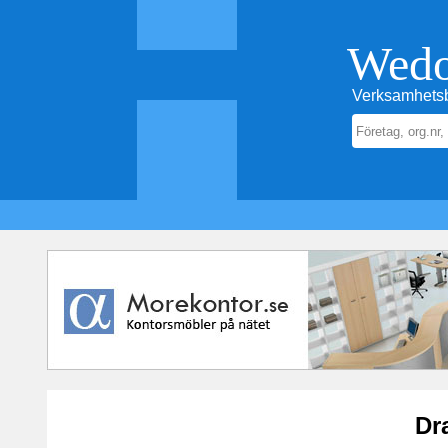
Wed
Verksamhetsb
Dr