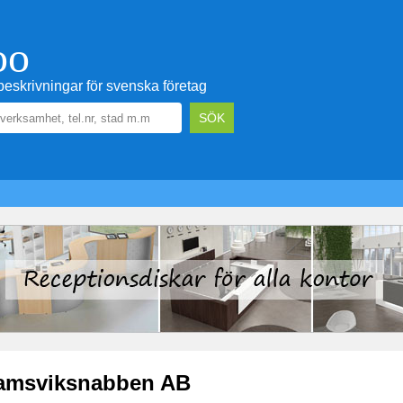
oo
eskrivningar för svenska företag
amsviksnabben AB