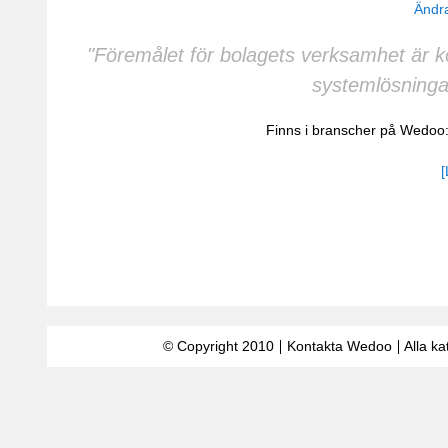
Ändra
"Föremålet för bolagets verksamhet är k
systemlösninga
Finns i branscher på Wedoo
[
© Copyright 2010
Kontakta Wedoo
Alla ka