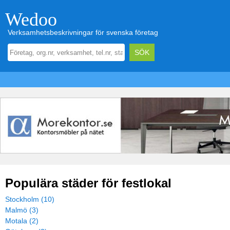
Wedoo
Verksamhetsbeskrivningar för svenska företag
Populära städer för festlokal
Stockholm (10)
Malmö (3)
Motala (2)