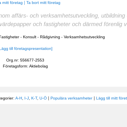
 mitt företag
Ta bort mitt företag
 inom affärs- och verksamhetsutveckling, utbildning
rdepapper och fastigheter och därmed förenlig 
Fastigheter
-
Konsult
-
Rådgivning
-
Verksamhetsutveckling
Lägg till företagspresentation]
Org.nr: 556677-2553
Företagsform: Aktiebolag
tegorier:
A-H
,
I-J
,
K-T
,
U-Ö
Populära verksamheter
Lägg till mitt före