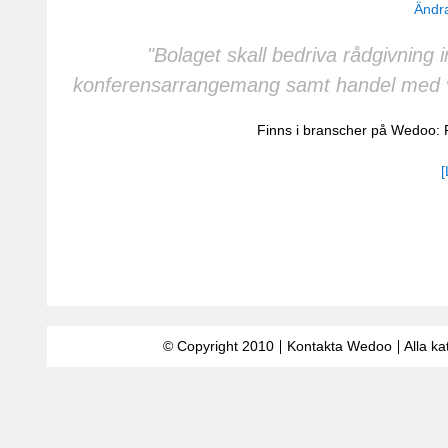
Ändra
"Bolaget skall bedriva rådgivning
konferensarrangemang samt handel med vä
Finns i branscher på Wedoo:
[
© Copyright 2010
Kontakta Wedoo
Alla ka