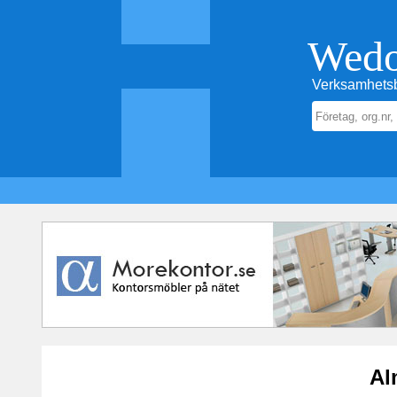
Wed
Verksamhetsb
Al