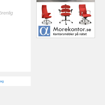
renlig
tag