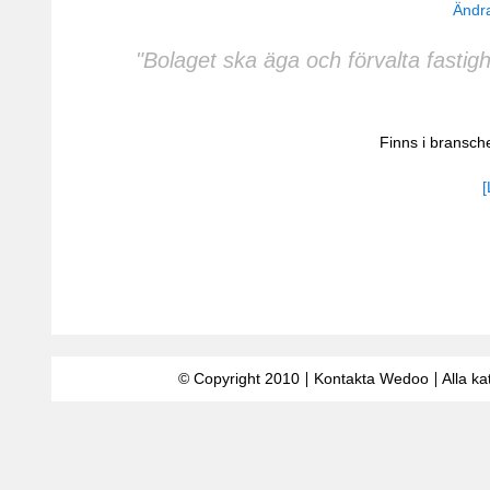
Ändra
"Bolaget ska äga och förvalta fasti
Finns i bransc
[
© Copyright 2010
Kontakta Wedoo
Alla ka