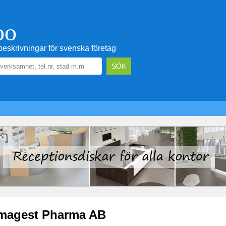
oo
eskrivningar för svenska företag
magest Pharma AB