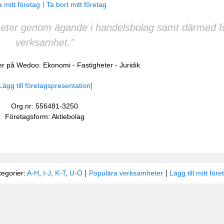
 mitt företag
Ta bort mitt företag
gheter genom ägande i handelsbolag samt därmed fö
verksamhet."
her på Wedoo:
Ekonomi
-
Fastigheter
-
Juridik
Lägg till företagspresentation]
Org.nr: 556481-3250
Företagsform: Aktiebolag
tegorier:
A-H
,
I-J
,
K-T
,
U-Ö
Populära verksamheter
Lägg till mitt före