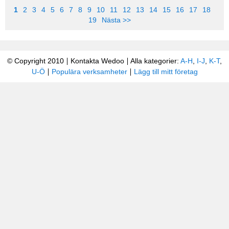
1
2
3
4
5
6
7
8
9
10
11
12
13
14
15
16
17
18
19
Nästa >>
© Copyright 2010
Kontakta Wedoo
Alla kategorier:
A-H
,
I-J
,
K-T
,
U-Ö
Populära verksamheter
Lägg till mitt företag