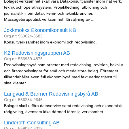
Bolaget verksamhet skall vara Datakonsulttjänster inom nät verk,
teknik och operativsystem. Projektledning, utbildning och
journalistik inom data-, kemi- och teknikbrancher.
Massageterapeutisk verksamhet, försäljning av ...
Jokkmokks Ekonomikonsult KB
Org.nr: 969624-3683
Konsultverksamhet inom ekonomi och redovisning.
K2 Redovisningsgruppen AB
Org.nr: 556989-4875
Redovisningsbyrå som arbetar med redovisning, revision, bokslut
och årsredovisningar för små och medelstora bolag. Företaget
tillhandahåller även full ekonomibyrå med faktureringstjänst till
sina klienter.
Langvad & Barrner Redovisningsbyrå AB
Org.nr: 556284-9645
Bolaget skall utföra dataservice samt redovisning och ekonomisk
rådgivning, ävensom idka därmed förenlig verksamhet.
Linderoth Consulting AB
Org.nr: 559027-8312