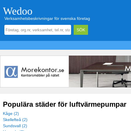
Wedoo
Verksamhetsbeskrivningar för svenska företag
Populära städer för luftvärmepumpar
Kåge (2)
Skellefteå (2)
Sundsvall (2)