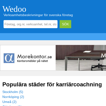
Wedoo
Verksamhetsbeskrivningar för svenska företag
Populära städer för karriärcoachning
Stockholm (5)
Norrköping (2)
Umeå (2)