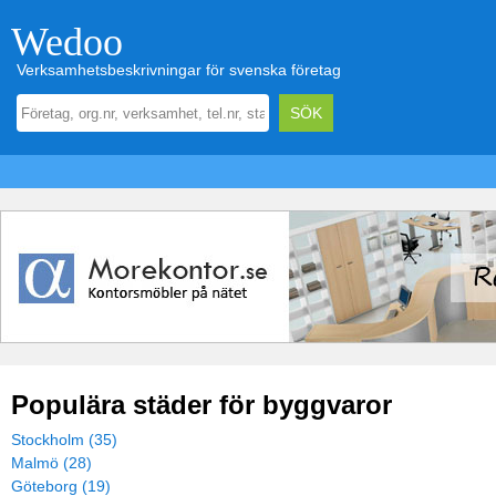
Wedoo
Verksamhetsbeskrivningar för svenska företag
Populära städer för byggvaror
Stockholm (35)
Malmö (28)
Göteborg (19)