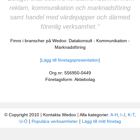
reklam, kommunikation och marknadsföring
samt handel med värdepapper och därmed
förenlig verksamhet."
Finns i branscher på Wedoo:
Datakonsult
-
Kommunikation
-
Marknadsföring
[Lägg till företagspresentation]
Org.nr: 556950-0449
Företagsform: Aktiebolag
© Copyright 2010
Kontakta Wedoo
Alla kategorier:
A-H
,
I-J
,
K-T
,
U-Ö
Populära verksamheter
Lägg till mitt företag