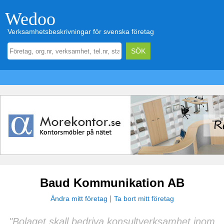
Wedoo
Verksamhetsbeskrivningar för svenska företag
Baud Kommunikation AB
Ändra mitt företag
Ta bort mitt företag
"Bolaget skall bedriva konsultverksamhet inom