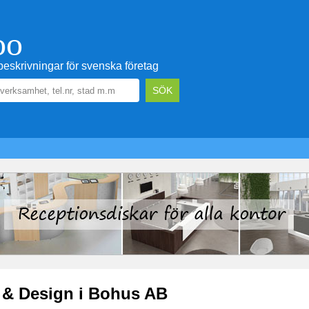
oo
eskrivningar för svenska företag
& Design i Bohus AB