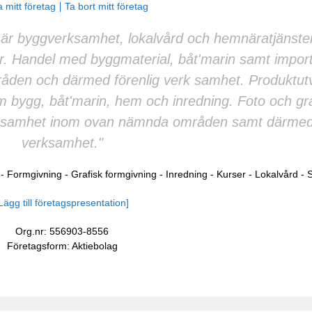
 mitt företag
Ta bort mitt företag
 är byggverksamhet, lokalvård och hemnäratjänste
 Handel med byggmaterial, båt'marin samt import
råden och därmed förenlig verk samhet. Produktutv
 bygg, båt'marin, hem och inredning. Foto och gra
erksamhet inom ovan nämnda områden samt därmed 
verksamhet."
-
Formgivning
-
Grafisk formgivning
-
Inredning
-
Kurser
-
Lokalvård
-
S
Lägg till företagspresentation]
Org.nr: 556903-8556
Företagsform: Aktiebolag