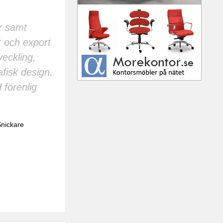
r samt
 och export
eckling,
fisk design.
förenlig
nickare