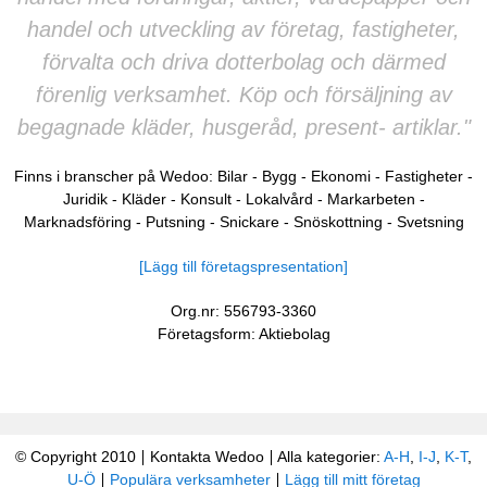
handel och utveckling av företag, fastigheter,
förvalta och driva dotterbolag och därmed
förenlig verksamhet. Köp och försäljning av
begagnade kläder, husgeråd, present- artiklar."
Finns i branscher på Wedoo:
Bilar
-
Bygg
-
Ekonomi
-
Fastigheter
-
Juridik
-
Kläder
-
Konsult
-
Lokalvård
-
Markarbeten
-
Marknadsföring
-
Putsning
-
Snickare
-
Snöskottning
-
Svetsning
[Lägg till företagspresentation]
Org.nr: 556793-3360
Företagsform: Aktiebolag
© Copyright 2010
Kontakta Wedoo
Alla kategorier:
A-H
,
I-J
,
K-T
,
U-Ö
Populära verksamheter
Lägg till mitt företag