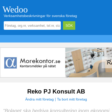
Wedoo
Verksamhetsbeskrivningar för svenska företag
Reko PJ Konsult AB
Ändra mitt företag
Ta bort mitt företag
"Bolaget ska bedriva konsultering inom ekonomi