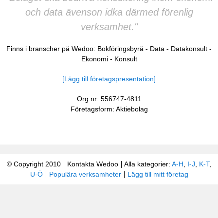
och data ävenson idka därmed förenlig
verksamhet."
Finns i branscher på Wedoo:
Bokföringsbyrå
-
Data
-
Datakonsult
-
Ekonomi
-
Konsult
[Lägg till företagspresentation]
Org.nr: 556747-4811
Företagsform: Aktiebolag
© Copyright 2010
Kontakta Wedoo
Alla kategorier:
A-H
,
I-J
,
K-T
,
U-Ö
Populära verksamheter
Lägg till mitt företag