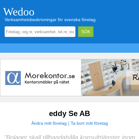
Wedoo
Verksamhetsbeskrivningar för svenska företag
eddy Se AB
Ändra mitt företag
Ta bort mitt företag
"Bolaget skall tillhandahålla konsulttjänster inom