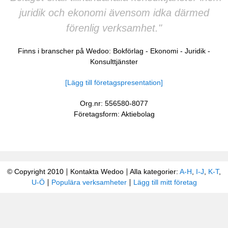
juridik och ekonomi ävensom idka därmed
förenlig verksamhet."
Finns i branscher på Wedoo:
Bokförlag
-
Ekonomi
-
Juridik
-
Konsulttjänster
[Lägg till företagspresentation]
Org.nr: 556580-8077
Företagsform: Aktiebolag
© Copyright 2010
Kontakta Wedoo
Alla kategorier:
A-H
,
I-J
,
K-T
,
U-Ö
Populära verksamheter
Lägg till mitt företag