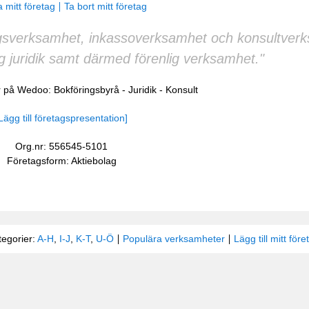
 mitt företag
Ta bort mitt företag
agsverksamhet, inkassoverksamhet och konsultverk
g juridik samt därmed förenlig verksamhet."
er på Wedoo:
Bokföringsbyrå
-
Juridik
-
Konsult
Lägg till företagspresentation]
Org.nr: 556545-5101
Företagsform: Aktiebolag
tegorier:
A-H
,
I-J
,
K-T
,
U-Ö
Populära verksamheter
Lägg till mitt före