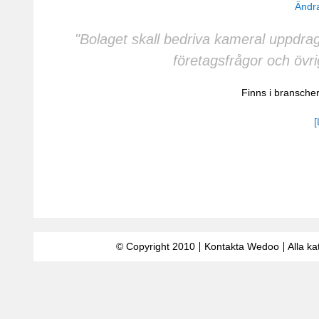
Ändra
"Bolaget skall bedriva kameral uppdr
företagsfrågor och övri
Finns i bransch
[
© Copyright 2010
Kontakta Wedoo
Alla ka