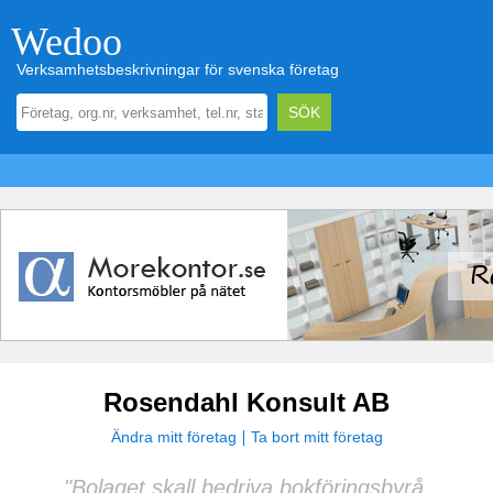
Wedoo
Verksamhetsbeskrivningar för svenska företag
Rosendahl Konsult AB
Ändra mitt företag
Ta bort mitt företag
"Bolaget skall bedriva bokföringsbyrå,