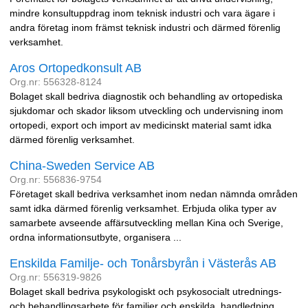
mindre konsultuppdrag inom teknisk industri och vara ägare i
andra företag inom främst teknisk industri och därmed förenlig
verksamhet.
Aros Ortopedkonsult AB
Org.nr: 556328-8124
Bolaget skall bedriva diagnostik och behandling av ortopediska
sjukdomar och skador liksom utveckling och undervisning inom
ortopedi, export och import av medicinskt material samt idka
därmed förenlig verksamhet.
China-Sweden Service AB
Org.nr: 556836-9754
Företaget skall bedriva verksamhet inom nedan nämnda områden
samt idka därmed förenlig verksamhet. Erbjuda olika typer av
samarbete avseende affärsutveckling mellan Kina och Sverige,
ordna informationsutbyte, organisera ...
Enskilda Familje- och Tonårsbyrån i Västerås AB
Org.nr: 556319-9826
Bolaget skall bedriva psykologiskt och psykosocialt utrednings-
och behandlingsarbete för familjer och enskilda, handledning,