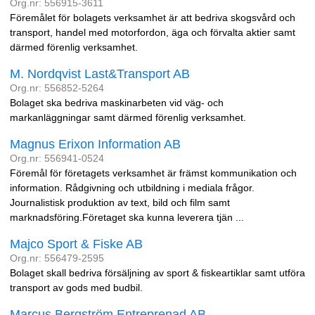
Org.nr: 556915-3611
Föremålet för bolagets verksamhet är att bedriva skogsvård och
transport, handel med motorfordon, äga och förvalta aktier samt
därmed förenlig verksamhet.
M. Nordqvist Last&Transport AB
Org.nr: 556852-5264
Bolaget ska bedriva maskinarbeten vid väg- och
markanläggningar samt därmed förenlig verksamhet.
Magnus Erixon Information AB
Org.nr: 556941-0524
Föremål för företagets verksamhet är främst kommunikation och
information. Rådgivning och utbildning i mediala frågor.
Journalistisk produktion av text, bild och film samt
marknadsföring.Företaget ska kunna leverera tjän ...
Majco Sport & Fiske AB
Org.nr: 556479-2595
Bolaget skall bedriva försäljning av sport & fiskeartiklar samt utföra
transport av gods med budbil.
Marcus Bergström Entreprenad AB