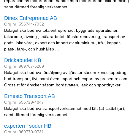
reparation av motorfordon, handel med motorfordon, bilförmedling
samt därmed förenlig verksamhet.
Dinex Entreprenad AB
Org.nr: 556744-7932
Bolaget ska bedriva totalentreprenad, byggnadsreparationer,
takarbete, rivning , målararbetet, fönsterrenovering, transport av
gods, lokalvård, export och import av aluminium-, trä-, koppar-,
plast-, färg-, och hushållsp ...
Drickabudet KB
Org.nr: 969767-5289
Bolaget ska bedriva försäljning av tjänster såsom konsultuppdrag,
bud-transport, flytt samt även import och export av presentreklam.
Grossist för drycker såsom bordsvatten, läsk och sportdrycker.
Ernesto Transport AB
Org.nr: 556729-4847
Bolaget ska bedriva transportverksamhet med lätt (a) lastbil (ar),
samt därmed förenlig verksamhet.
experten i söder HB
Org.nr: 969770-0731