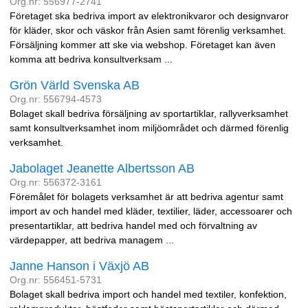
Org.nr: 556977-2741
Företaget ska bedriva import av elektronikvaror och designvaror
för kläder, skor och väskor från Asien samt förenlig verksamhet.
Försäljning kommer att ske via webshop. Företaget kan även
komma att bedriva konsultverksam ...
Grön Värld Svenska AB
Org.nr: 556794-4573
Bolaget skall bedriva försäljning av sportartiklar, rallyverksamhet
samt konsultverksamhet inom miljöområdet och därmed förenlig
verksamhet.
Jabolaget Jeanette Albertsson AB
Org.nr: 556372-3161
Föremålet för bolagets verksamhet är att bedriva agentur samt
import av och handel med kläder, textilier, läder, accessoarer och
presentartiklar, att bedriva handel med och förvaltning av
värdepapper, att bedriva managem ...
Janne Hanson i Växjö AB
Org.nr: 556451-5731
Bolaget skall bedriva import och handel med textiler, konfektion,