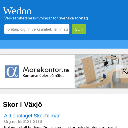
Wedoo
Verksamhetsbeskrivningar för svenska företag
Skor i Växjö
Aktiebolaget Sko-Tillman
Org.nr: 556121-2118
Bolaget skall bedriva försäljning av skor och skoutensilier samt