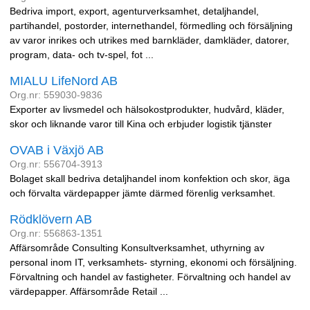
Bedriva import, export, agenturverksamhet, detaljhandel,
partihandel, postorder, internethandel, förmedling och försäljning
av varor inrikes och utrikes med barnkläder, damkläder, datorer,
program, data- och tv-spel, fot ...
MIALU LifeNord AB
Org.nr: 559030-9836
Exporter av livsmedel och hälsokostprodukter, hudvård, kläder,
skor och liknande varor till Kina och erbjuder logistik tjänster
OVAB i Växjö AB
Org.nr: 556704-3913
Bolaget skall bedriva detaljhandel inom konfektion och skor, äga
och förvalta värdepapper jämte därmed förenlig verksamhet.
Rödklövern AB
Org.nr: 556863-1351
Affärsområde Consulting Konsultverksamhet, uthyrning av
personal inom IT, verksamhets- styrning, ekonomi och försäljning.
Förvaltning och handel av fastigheter. Förvaltning och handel av
värdepapper. Affärsområde Retail ...