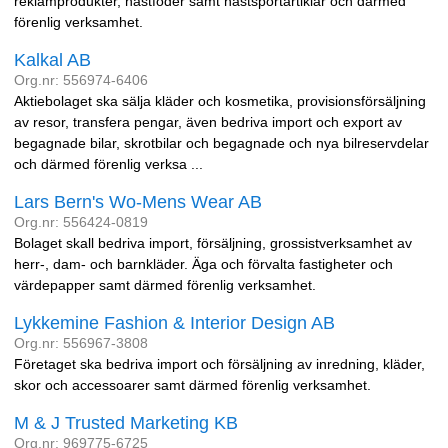
reklamprodukter, hästfoder samt hästsportartiklar och därmed
förenlig verksamhet.
Kalkal AB
Org.nr: 556974-6406
Aktiebolaget ska sälja kläder och kosmetika, provisionsförsäljning
av resor, transfera pengar, även bedriva import och export av
begagnade bilar, skrotbilar och begagnade och nya bilreservdelar
och därmed förenlig verksa ...
Lars Bern's Wo-Mens Wear AB
Org.nr: 556424-0819
Bolaget skall bedriva import, försäljning, grossistverksamhet av
herr-, dam- och barnkläder. Äga och förvalta fastigheter och
värdepapper samt därmed förenlig verksamhet.
Lykkemine Fashion & Interior Design AB
Org.nr: 556967-3808
Företaget ska bedriva import och försäljning av inredning, kläder,
skor och accessoarer samt därmed förenlig verksamhet.
M & J Trusted Marketing KB
Org.nr: 969775-6725