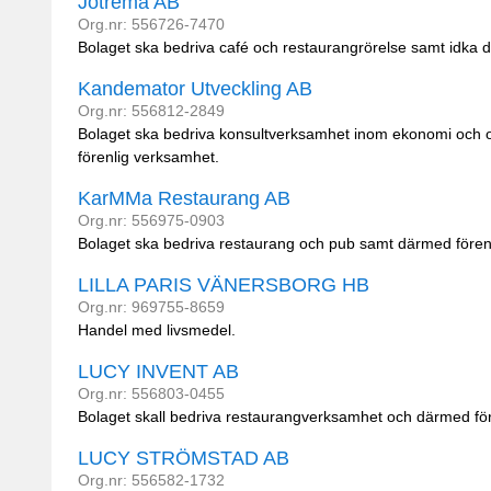
Jotrema AB
Org.nr: 556726-7470
Bolaget ska bedriva café och restaurangrörelse samt idka 
Kandemator Utveckling AB
Org.nr: 556812-2849
Bolaget ska bedriva konsultverksamhet inom ekonomi och or
förenlig verksamhet.
KarMMa Restaurang AB
Org.nr: 556975-0903
Bolaget ska bedriva restaurang och pub samt därmed fören
LILLA PARIS VÄNERSBORG HB
Org.nr: 969755-8659
Handel med livsmedel.
LUCY INVENT AB
Org.nr: 556803-0455
Bolaget skall bedriva restaurangverksamhet och därmed fö
LUCY STRÖMSTAD AB
Org.nr: 556582-1732