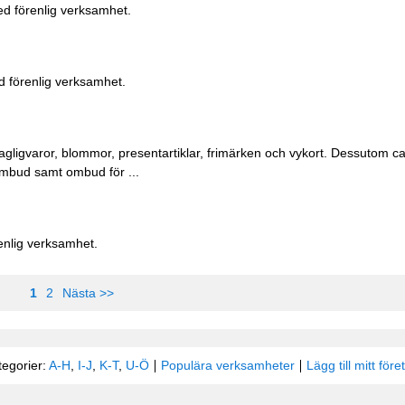
ed förenlig verksamhet.
d förenlig verksamhet.
 dagligvaror, blommor, presentartiklar, frimärken och vykort. Dessutom 
iombud samt ombud för ...
enlig verksamhet.
1
2
Nästa >>
tegorier:
A-H
,
I-J
,
K-T
,
U-Ö
Populära verksamheter
Lägg till mitt före