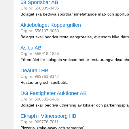
69 Sportsbar AB
Org.nr: 556999-3495
Bolaget ska bedriva sportbar innefattande mat- och sportu
Aktiebolaget Koppargrillen
Org.nr: 556107-3080
Bolaget skall bedriva restaurangrörelse, ävensom idka där
Asiba AB
Org.nr: 556918-1844
Föremålet för bolagets verksamhet är restaurangverksamhe
Deaurali HB
Org.nr: 969761-9147
Restaurang och spelbutik.
DG Fastigheter Auktioner AB
Org.nr: 556632-5485
Bolaget skall bedriva uthyrning av lokaler och parkeringsp
Ekraph i Vänersborg HB
Org.nr: 969776-7011
Pizzeria, (take-away och servering).