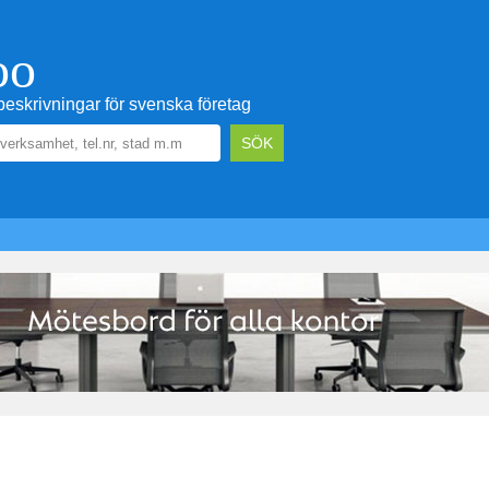
oo
eskrivningar för svenska företag