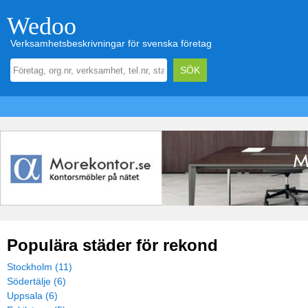
Wedoo
Verksamhetsbeskrivningar för svenska företag
Populära städer för rekond
Stockholm (11)
Södertälje (6)
Uppsala (6)