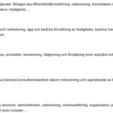
nster. Bolaget ska tillhandahålla bokföring, redovisning, konsultation
era i fastighete ...
ch redovisning, äga och bedriva förvaltning av fastigheter, bedriva h
et.
so- produkter, bemanning, rådgivning och försäljning inom sjukvård oc
riva kameral konsultverksamhet såsom redovisning och upprättande av 
 ekonomi, administration, redovisning, marknadsföring, organisation, p
 även invester ...