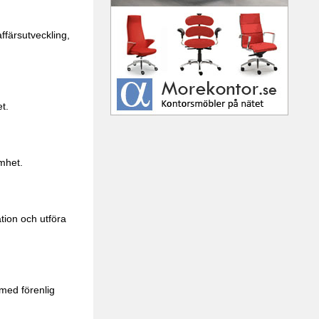
färsutveckling,
t.
mhet.
tion och utföra
rmed förenlig