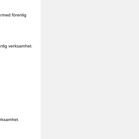
ärmed förenlig
nlig verksamhet.
erksamhet.