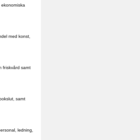
 i ekonomiska
andel med konst,
h friskvård samt
bokslut, samt
ersonal, ledning,