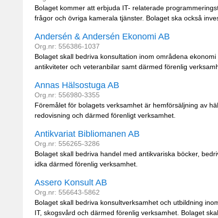
Bolaget kommer att erbjuda IT- relaterade programmeringstjä
frågor och övriga kamerala tjänster. Bolaget ska också invest
Andersén & Andersén Ekonomi AB
Org.nr: 556386-1037
Bolaget skall bedriva konsultation inom områdena ekonomi o
antikviteter och veteranbilar samt därmed förenlig verksamh
Annas Hälsostuga AB
Org.nr: 556980-3355
Föremålet för bolagets verksamhet är hemförsäljning av häl
redovisning och därmed förenligt verksamhet.
Antikvariat Bibliomanen AB
Org.nr: 556265-3286
Bolaget skall bedriva handel med antikvariska böcker, bed
idka därmed förenlig verksamhet.
Assero Konsult AB
Org.nr: 556643-5862
Bolaget skall bedriva konsultverksamhet och utbildning inom
IT, skogsvård och därmed förenlig verksamhet. Bolaget skall