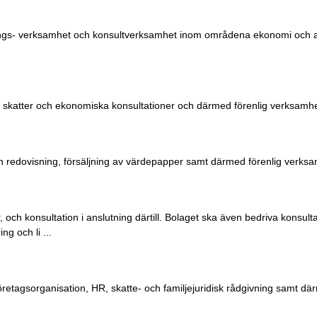
nings- verksamhet och konsultverksamhet inom områdena ekonomi och af
, skatter och ekonomiska konsultationer och därmed förenlig verksamhe
 redovisning, försäljning av värdepapper samt därmed förenlig verksa
och konsultation i anslutning därtill. Bolaget ska även bedriva konsulta
ng och li ...
retagsorganisation, HR, skatte- och familjejuridisk rådgivning samt dä