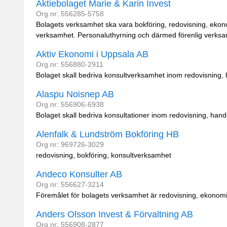
Aktiebolaget Marie & Karin Invest
Org.nr: 556285-5758
Bolagets verksamhet ska vara bokföring, redovisning, ekono
verksamhet. Personaluthyrning och därmed förenlig verksamh
Aktiv Ekonomi i Uppsala AB
Org.nr: 556880-2911
Bolaget skall bedriva konsultverksamhet inom redovisnin
Alaspu Noisnep AB
Org.nr: 556906-6938
Bolaget skall bedriva konsultationer inom redovisning, ha
Alenfalk & Lundström Bokföring HB
Org.nr: 969726-3029
redovisning, bokföring, konsultverksamhet
Andeco Konsulter AB
Org.nr: 556627-3214
Föremålet för bolagets verksamhet är redovisning, ekonomis
Anders Olsson Invest & Förvaltning AB
Org.nr: 556908-2877