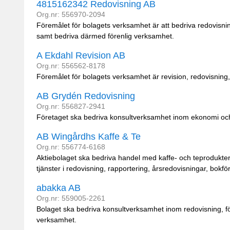
4815162342 Redovisning AB
Org.nr: 556970-2094
Föremålet för bolagets verksamhet är att bedriva redovis
samt bedriva därmed förenlig verksamhet.
A Ekdahl Revision AB
Org.nr: 556562-8178
Föremålet för bolagets verksamhet är revision, redovisning
AB Grydén Redovisning
Org.nr: 556827-2941
Företaget ska bedriva konsultverksamhet inom ekonomi och
AB Wingårdhs Kaffe & Te
Org.nr: 556774-6168
Aktiebolaget ska bedriva handel med kaffe- och teprodukter, 
tjänster i redovisning, rapportering, årsredovisningar, bokföri
abakka AB
Org.nr: 559005-2261
Bolaget ska bedriva konsultverksamhet inom redovisning, fö
verksamhet.