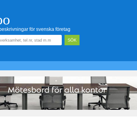
oo
eskrivningar för svenska företag