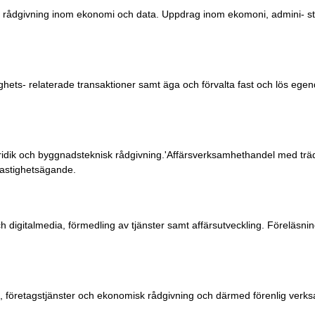
er, rådgivning inom ekonomi och data. Uppdrag inom ekomoni, admini- stra
hets- relaterade transaktioner samt äga och förvalta fast och lös eg
juridik och byggnadsteknisk rådgivning.'Affärsverksamhethandel med tr
fastighetsägande.
 digitalmedia, förmedling av tjänster samt affärsutveckling. Föreläsnin
g, företagstjänster och ekonomisk rådgivning och därmed förenlig verk