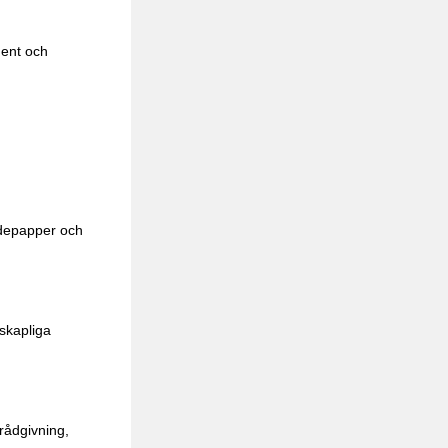
ent och
rdepapper och
nskapliga
 rådgivning,