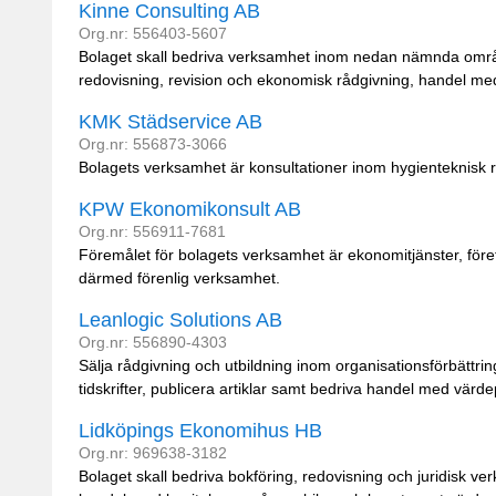
Kinne Consulting AB
Org.nr: 556403-5607
Bolaget skall bedriva verksamhet inom nedan nämnda omr
redovisning, revision och ekonomisk rådgivning, handel med 
KMK Städservice AB
Org.nr: 556873-3066
Bolagets verksamhet är konsultationer inom hygienteknisk 
KPW Ekonomikonsult AB
Org.nr: 556911-7681
Föremålet för bolagets verksamhet är ekonomitjänster, före
därmed förenlig verksamhet.
Leanlogic Solutions AB
Org.nr: 556890-4303
Sälja rådgivning och utbildning inom organisationsförbättrin
tidskrifter, publicera artiklar samt bedriva handel med värd
Lidköpings Ekonomihus HB
Org.nr: 969638-3182
Bolaget skall bedriva bokföring, redovisning och juridisk ve