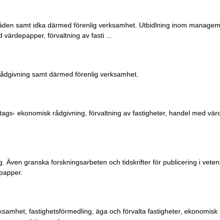
åden samt idka därmed förenlig verksamhet. Utbidlning inom managem
värdepapper, förvaltning av fasti ...
rådgivning samt därmed förenlig verksamhet.
tags- ekonomisk rådgivning, förvaltning av fastigheter, handel med vä
g. Även granska forskningsarbeten och tidskrifter för publicering i vete
epapper.
rksamhet, fastighetsförmedling, äga och förvalta fastigheter, ekonomisk