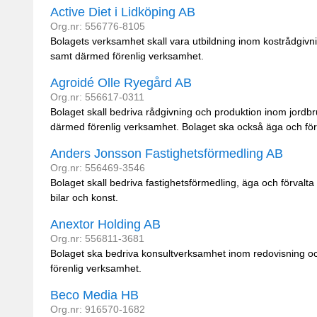
Active Diet i Lidköping AB
Org.nr: 556776-8105
Bolagets verksamhet skall vara utbildning inom kostrådgivni
samt därmed förenlig verksamhet.
Agroidé Olle Ryegård AB
Org.nr: 556617-0311
Bolaget skall bedriva rådgivning och produktion inom jordb
därmed förenlig verksamhet. Bolaget ska också äga och förva
Anders Jonsson Fastighetsförmedling AB
Org.nr: 556469-3546
Bolaget skall bedriva fastighetsförmedling, äga och förvalt
bilar och konst.
Anextor Holding AB
Org.nr: 556811-3681
Bolaget ska bedriva konsultverksamhet inom redovisning o
förenlig verksamhet.
Beco Media HB
Org.nr: 916570-1682