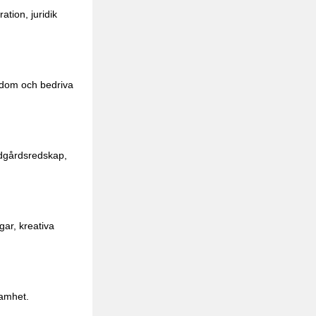
tion, juridik
endom och bedriva
ädgårdsredskap,
gar, kreativa
samhet.