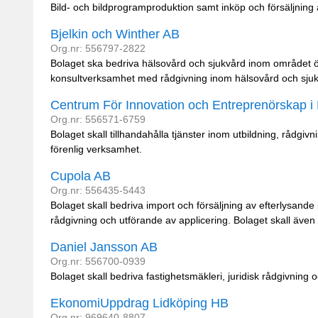
Bild- och bildprogramproduktion samt inköp och försäljning
Bjelkin och Winther AB
Org.nr: 556797-2822
Bolaget ska bedriva hälsovård och sjukvård inom området 
konsultverksamhet med rådgivning inom hälsovård och sjukv
Centrum För Innovation och Entreprenörskap i
Org.nr: 556571-6759
Bolaget skall tillhandahålla tjänster inom utbildning, rå
förenlig verksamhet.
Cupola AB
Org.nr: 556435-5443
Bolaget skall bedriva import och försäljning av efterlysande 
rådgivning och utförande av applicering. Bolaget skall även 
Daniel Jansson AB
Org.nr: 556700-0939
Bolaget skall bedriva fastighetsmäkleri, juridisk rådgivnin
EkonomiUppdrag Lidköping HB
Org.nr: 969640-8807