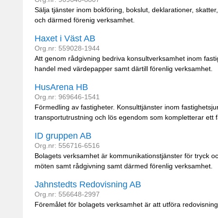
Sälja tjänster inom bokföring, bokslut, deklarationer, skatt
och därmed förenig verksamhet.
Haxet i Väst AB
Org.nr: 559028-1944
Att genom rådgivning bedriva konsultverksamhet inom fastig
handel med värdepapper samt därtill förenlig verksamhet.
HusArena HB
Org.nr: 969646-1541
Förmedling av fastigheter. Konsulttjänster inom fastighets
transportutrustning och lös egendom som kompletterar ett 
ID gruppen AB
Org.nr: 556716-6516
Bolagets verksamhet är kommunikationstjänster för tryck och
möten samt rådgivning samt därmed förenlig verksamhet.
Jahnstedts Redovisning AB
Org.nr: 556648-2997
Föremålet för bolagets verksamhet är att utföra redovisnin