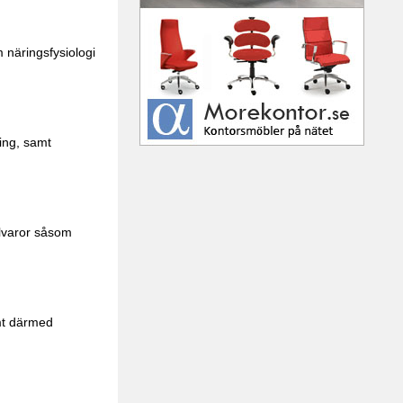
 näringsfysiologi
ing, samt
alvaror såsom
mt därmed