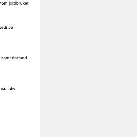
inom jordbruket.
bedriva
ap samt därmed
nsultativ