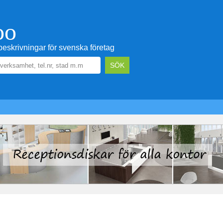
oo
eskrivningar för svenska företag