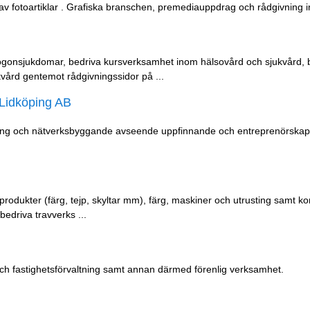
 av fotoartiklar . Grafiska branschen, premediauppdrag och rådgivning 
ögonsjukdomar, bedriva kursverksamhet inom hälsovård och sjukvård, 
ård gentemot rådgivningssidor på ...
 Lidköping AB
dgivning och nätverksbyggande avseende uppfinnande och entreprenörsk
produkter (färg, tejp, skyltar mm), färg, maskiner och utrusting samt ko
bedriva travverks ...
g och fastighetsförvaltning samt annan därmed förenlig verksamhet.