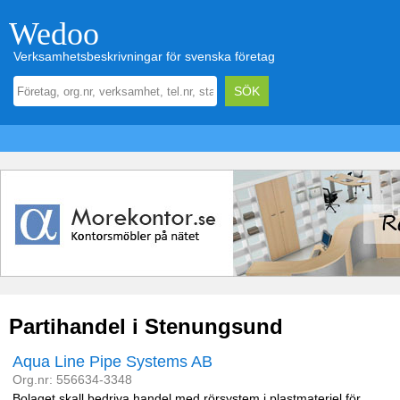
Wedoo
Verksamhetsbeskrivningar för svenska företag
Partihandel i Stenungsund
Aqua Line Pipe Systems AB
Org.nr: 556634-3348
Bolaget skall bedriva handel med rörsystem i plastmateriel för