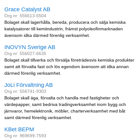
Grace Catalyst AB
Org.nr: 556613-5504
Bolaget skall lagerhålla, bereda, producera och sälja kemiska
katalysatorer till kemiindustrin, främst polyoleofinmarknaden
ävensom idka därmed förenlig verksamhet.
INOVYN Sverige AB
Org.nr: 556027-6635
Bolaget skall tillverka och försälja företrädesvis kemiska produkter
samt att förvalta fast och lös egendom ävensom att idka annan
därmed förenlig verksamhet.
JoLi Förvaltning AB
Org.nr: 556741-9303
Bolaget skall äga, förvalta och handla med fastigheter och
värdepapper, samt bedriva tradingverksamhet inom bygg och
järnvaror, hemelektronik, möbler, charterverksamhet med båt
samt därmed förenlig verksamhet.
KBet BEPM
Org.nr: 969699-7593