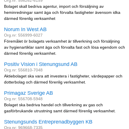
Org.nr: 556262-6159
Bolaget skall bedriva agentur, import och försäljning av
heminredningar samt äga och förvalta fastigheter ävensom idka
därmed förenlig verksamhet
Norum In West AB
Org.nr: 556999-6027
Föremålet ör bolagets verksamhet är tillverkning och försäljning
av hygienartiklar samt äga och förvalta fast och lösa egendom och
därmed förenlig verksamhet.
Positiv Vision i Stenungsund AB
Org.nr: 556810-7048
Aktiebolaget ska vara att investera i fastigheter, värdepapper och
dotterbolag och därmed förenlig verksamhet.
Primagaz Sverige AB
Org.nr: 556708-5948
Bolaget ska bedriva handel och tillverkning av gas och
gasförbrukande utrustning samt därmed förenlig verksamhet.
Stenungsunds Entreprenadbyggen KB
Org.nr: 969668-7335