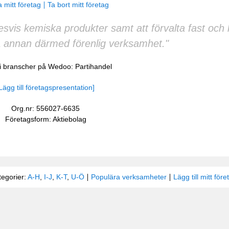
 mitt företag
Ta bort mitt företag
rädesvis kemiska produkter samt att förvalta fast oc
 annan därmed förenlig verksamhet."
 i branscher på Wedoo:
Partihandel
Lägg till företagspresentation]
Org.nr: 556027-6635
Företagsform: Aktiebolag
tegorier:
A-H
,
I-J
,
K-T
,
U-Ö
Populära verksamheter
Lägg till mitt före