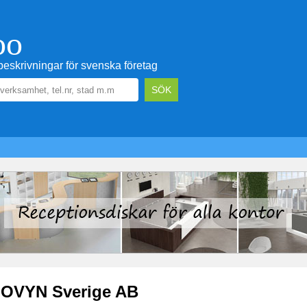
oo
eskrivningar för svenska företag
NOVYN Sverige AB