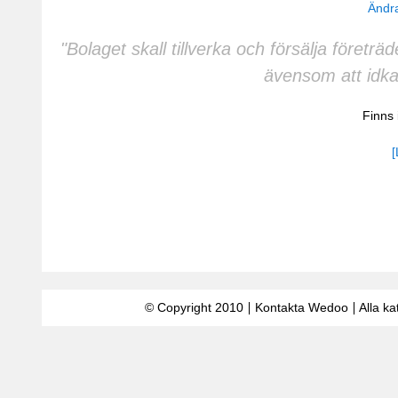
Ändra
"Bolaget skall tillverka och försälja föret
ävensom att idka
Finns
[
© Copyright 2010
Kontakta Wedoo
Alla ka