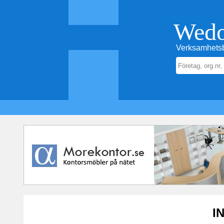
Wed
Verksamhetsb
I