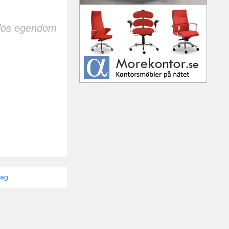
h lös egendom
tag