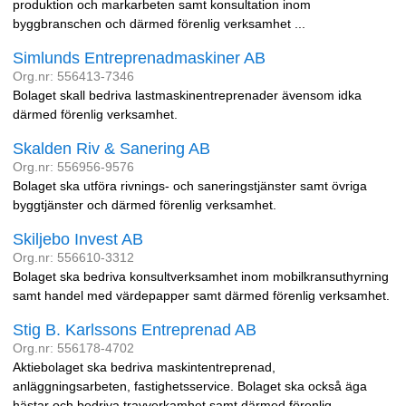
produktion och markarbeten samt konsultation inom
byggbranschen och därmed förenlig verksamhet ...
Simlunds Entreprenadmaskiner AB
Org.nr: 556413-7346
Bolaget skall bedriva lastmaskinentreprenader ävensom idka
därmed förenlig verksamhet.
Skalden Riv & Sanering AB
Org.nr: 556956-9576
Bolaget ska utföra rivnings- och saneringstjänster samt övriga
byggtjänster och därmed förenlig verksamhet.
Skiljebo Invest AB
Org.nr: 556610-3312
Bolaget ska bedriva konsultverksamhet inom mobilkransuthyrning
samt handel med värdepapper samt därmed förenlig verksamhet.
Stig B. Karlssons Entreprenad AB
Org.nr: 556178-4702
Aktiebolaget ska bedriva maskintentreprenad,
anläggningsarbeten, fastighetsservice. Bolaget ska också äga
hästar och bedriva travverkamhet samt därmed förenlig