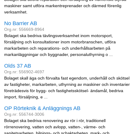
maskiner samt utföra markentreprenader och därmed förenlig
verksamhet.
No Barrier AB
Org.nr: 556669-8964
Bolaget ska bedriva tävlingsverksamhet inom motorsport,
försäljning och konsultationer inom motorbranschen, utföra
markarbeten och reparations- och underhållsarbeten på
markanläggningar och byggnader, personaluthyrning o ...
Olds 37 AB
Org.nr: 556902-4697
Bolaget skall äga och förvalta fast egendom, underhåll och skötsel
av fastigheter, markarbeten, uthyrning av maskiner och inventarier
företrädesvis för bygg- och fastighetsskötsel- ändamål, bedriva
import, försäljning, e ...
OP Rörteknik & Anläggnings AB
Org.nr: 556744-3006
Bolaget ska bedriva renovering av rör i rör, traditionell
rörrenovering, vatten och avlopp, vatten-, värme- och
sanitetsarbeten. bilnings- och schaktarbeten, mark- och