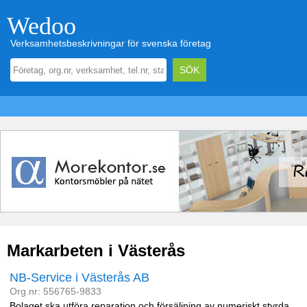
Wedoo
Verksamhetsbeskrivningar för svenska företag
Markarbeten i Västerås
NB-Service i Västerås AB
Org.nr: 556765-9833
Bolaget ska utföra reparation och försäljning av numeriskt styrda