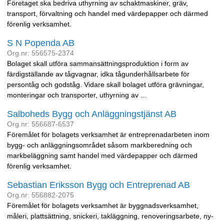
Företaget ska bedriva uthyrning av schaktmaskiner, gräv,
transport, förvaltning och handel med värdepapper och därmed
förenlig verksamhet.
S N Popenda AB
Org.nr: 556575-2374
Bolaget skall utföra sammansättningsproduktion i form av
färdigställande av tågvagnar, idka tågunderhållsarbete för
persontåg och godståg. Vidare skall bolaget utföra grävningar,
monteringar och transporter, uthyrning av ...
Salboheds Bygg och Anläggningstjänst AB
Org.nr: 556687-6537
Föremålet för bolagets verksamhet är entreprenadarbeten inom
bygg- och anläggningsområdet såsom markberedning och
markbeläggning samt handel med värdepapper och därmed
förenlig verksamhet.
Sebastian Eriksson Bygg och Entreprenad AB
Org.nr: 556882-2075
Föremålet för bolagets verksamhet är byggnadsverksamhet,
måleri, plattsättning, snickeri, takläggning, renoveringsarbete, ny-