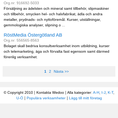
Org.nr: 916692-5033
Försäljning av ädelsten och mineral samt tillbehör, slipmaskiner
och tillbehör, smycken hel- och halvfabrikat, ädla och andra
metaller, prydnads- och nyttoföremål. Kurser, utställningar,
gemmologiska analyser, slipning o ...
RöstMedia Östergötland AB
Org.nr: 556565-8563
Bolaget skall bedriva konsultverksamhet inom utbildning, kurser
och telemarketing, äga och förvalta fast egensom samt därmed
förenlig verksamhet.
1
2
Nästa >>
© Copyright 2010
Kontakta Wedoo
Alla kategorier:
A-H
,
I-J
,
K-T
,
U-Ö
Populära verksamheter
Lägg till mitt företag