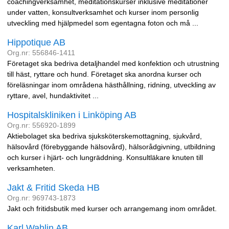
coachingverksamhet, meditationskurser inklusive meditationer
under vatten, konsultverksamhet och kurser inom personlig
utveckling med hjälpmedel som egentagna foton och må ...
Hippotique AB
Org.nr: 556846-1411
Företaget ska bedriva detaljhandel med konfektion och utrustning
till häst, ryttare och hund. Företaget ska anordna kurser och
föreläsningar inom områdena hästhållning, ridning, utveckling av
ryttare, avel, hundaktivitet ...
Hospitalskliniken i Linköping AB
Org.nr: 556920-1899
Aktiebolaget ska bedriva sjuksköterskemottagning, sjukvård,
hälsovård (förebyggande hälsovård), hälsorådgivning, utbildning
och kurser i hjärt- och lungräddning. Konsultläkare knuten till
verksamheten.
Jakt & Fritid Skeda HB
Org.nr: 969743-1873
Jakt och fritidsbutik med kurser och arrangemang inom området.
Karl Wahlin AB