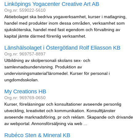
Linköpings Yogacenter Creative Art AB
Org.nr: 559022-5610
Aktiebolaget ska bedriva yogaverksamhet, kurser i matlagning,
handel med produkter inom dessa områden, verksamhet som
sjuksköterska, handel med fast egendom och förvaltning av
kapital jämte därmed förenlig verksamhet.
Länshälsolaget i Östergötland Rolf Eliasson KB
Org.nr: 969757-8897
Utbildning av skolpersonali skolans sex- och
samlevnadsundervisning. Produktion av
undervisningsmaterial'läromedel. Kurser för personal i
ungdomdsskolan.
My Creations HB
Org.nr: 969769-0650
Kurser, föreläsningar och konsultationer avseende personlig
utveckling, kreativitet och kommunikation. Konsulttjänster
avseende marknadsföring, pr och reklam. Skapande och drivande
av webportal. Annonsförsäljning via web ...
Rubéco Sten & Mineral KB