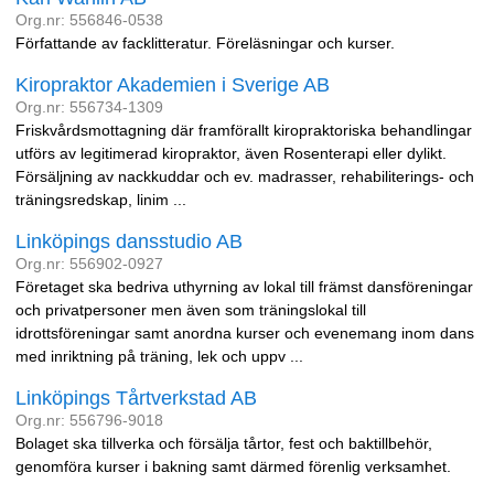
Org.nr: 556846-0538
Författande av facklitteratur. Föreläsningar och kurser.
Kiropraktor Akademien i Sverige AB
Org.nr: 556734-1309
Friskvårdsmottagning där framförallt kiropraktoriska behandlingar
utförs av legitimerad kiropraktor, även Rosenterapi eller dylikt.
Försäljning av nackkuddar och ev. madrasser, rehabiliterings- och
träningsredskap, linim ...
Linköpings dansstudio AB
Org.nr: 556902-0927
Företaget ska bedriva uthyrning av lokal till främst dansföreningar
och privatpersoner men även som träningslokal till
idrottsföreningar samt anordna kurser och evenemang inom dans
med inriktning på träning, lek och uppv ...
Linköpings Tårtverkstad AB
Org.nr: 556796-9018
Bolaget ska tillverka och försälja tårtor, fest och baktillbehör,
genomföra kurser i bakning samt därmed förenlig verksamhet.