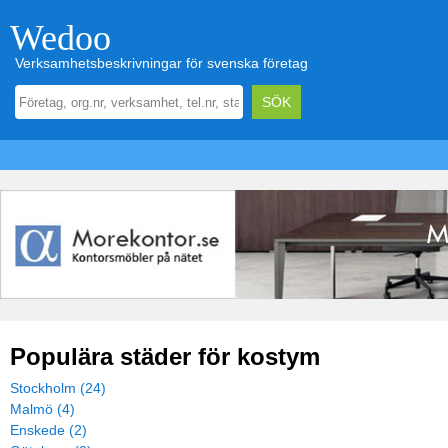
Wedoo
Verksamhetsbeskrivningar för svenska företag
Populära städer för kostym
Stockholm (24)
Malmö (4)
Enskede (2)