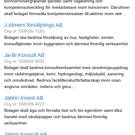
korncernövergripande tjänster samt vägledning och
kompetensutveckling för medarbetare inom koncernen. Därutöver
skall bolaget förmedla kompetensinsatser till aktörer inom sek ...
J.Almers försäljnings AB
Org.nr: 559026-7182
Bolaget ska bedriva försäljning av hus, fastigheter, tomter,
konsulttjänster inom byggnation och därmed förenlig verksamhet.
Ja-Bi Konsult AB
Org.nr: 556504-9201
Bolaget skall bedriva konsultverksamhet med utredningsuppdrag
inom räddningstjänst, kemi, hydrogeologi, miljöskydd, sanering
och omvårdnad. Bedriva facklitteraturförfattarskap inom ovan
angivna områden, initiera och göra ...
Jabrin Invest AB
Org.nr: 556939-4223
Bolaget skall äga och förvalta fast och lös egendom samt idka
handel med värdepapper och bedriva därmed förenlig
verksamhet.
Jabrin Konsult AB