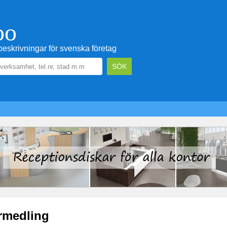
oo
eskrivningar för svenska företag
rmedling