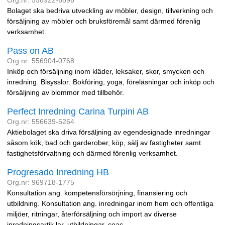
Org.nr: 556922-6896
Bolaget ska bedriva utveckling av möbler, design, tillverkning och
försäljning av möbler och bruksföremål samt därmed förenlig
verksamhet.
Pass on AB
Org.nr: 556904-0768
Inköp och försäljning inom kläder, leksaker, skor, smycken och
inredning. Bisysslor: Bokföring, yoga, föreläsningar och inköp och
försäljning av blommor med tillbehör.
Perfect Inredning Carina Turpini AB
Org.nr: 556639-5264
Aktiebolaget ska driva försäljning av egendesignade inredningar
såsom kök, bad och garderober, köp, sälj av fastigheter samt
fastighetsförvaltning och därmed förenlig verksamhet.
Progresado Inredning HB
Org.nr: 969718-1775
Konsultation ang. kompetensförsörjning, finansiering och
utbildning. Konsultation ang. inredningar inom hem och offentliga
miljöer, ritningar, återförsäljning och import av diverse
inredningsartik lar, utbildningar, coac ...