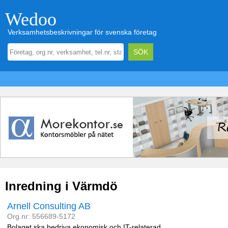
Wedoo
Verksamhetsbeskrivningar för svenska företag
Inredning i Värmdö
Arnell Consulting AB
Org.nr: 556689-5172
Bolaget ska bedriva ekonomisk och IT-relaterad