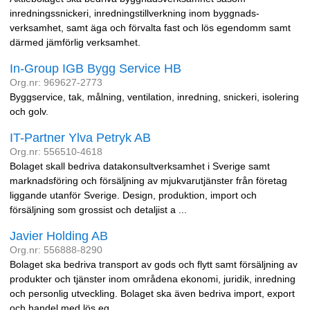
inredningssnickeri, inredningstillverkning inom byggnads-
verksamhet, samt äga och förvalta fast och lös egendomm samt
därmed jämförlig verksamhet.
In-Group IGB Bygg Service HB
Org.nr: 969627-2773
Byggservice, tak, målning, ventilation, inredning, snickeri, isolering
och golv.
IT-Partner Ylva Petryk AB
Org.nr: 556510-4618
Bolaget skall bedriva datakonsultverksamhet i Sverige samt
marknadsföring och försäljning av mjukvarutjänster från företag
liggande utanför Sverige. Design, produktion, import och
försäljning som grossist och detaljist a ...
Javier Holding AB
Org.nr: 556888-8290
Bolaget ska bedriva transport av gods och flytt samt försäljning av
produkter och tjänster inom områdena ekonomi, juridik, inredning
och personlig utveckling. Bolaget ska även bedriva import, export
och handel med lös eg ...