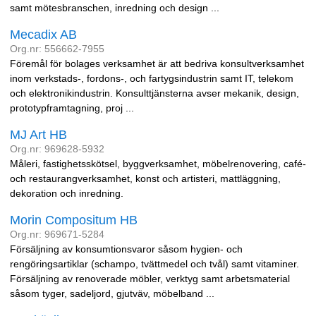
samt mötesbranschen, inredning och design ...
Mecadix AB
Org.nr: 556662-7955
Föremål för bolages verksamhet är att bedriva konsultverksamhet
inom verkstads-, fordons-, och fartygsindustrin samt IT, telekom
och elektronikindustrin. Konsulttjänsterna avser mekanik, design,
prototypframtagning, proj ...
MJ Art HB
Org.nr: 969628-5932
Måleri, fastighetsskötsel, byggverksamhet, möbelrenovering, café-
och restaurangverksamhet, konst och artisteri, mattläggning,
dekoration och inredning.
Morin Compositum HB
Org.nr: 969671-5284
Försäljning av konsumtionsvaror såsom hygien- och
rengöringsartiklar (schampo, tvättmedel och tvål) samt vitaminer.
Försäljning av renoverade möbler, verktyg samt arbetsmaterial
såsom tyger, sadeljord, gjutväv, möbelband ...