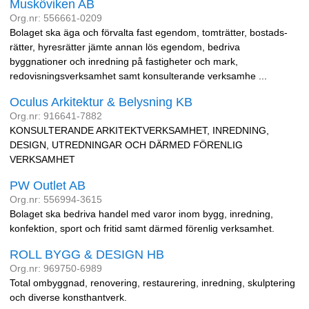
Musköviken AB
Org.nr: 556661-0209
Bolaget ska äga och förvalta fast egendom, tomträtter, bostads-
rätter, hyresrätter jämte annan lös egendom, bedriva
byggnationer och inredning på fastigheter och mark,
redovisningsverksamhet samt konsulterande verksamhe ...
Oculus Arkitektur & Belysning KB
Org.nr: 916641-7882
KONSULTERANDE ARKITEKTVERKSAMHET, INREDNING,
DESIGN, UTREDNINGAR OCH DÄRMED FÖRENLIG
VERKSAMHET
PW Outlet AB
Org.nr: 556994-3615
Bolaget ska bedriva handel med varor inom bygg, inredning,
konfektion, sport och fritid samt därmed förenlig verksamhet.
ROLL BYGG & DESIGN HB
Org.nr: 969750-6989
Total ombyggnad, renovering, restaurering, inredning, skulptering
och diverse konsthantverk.