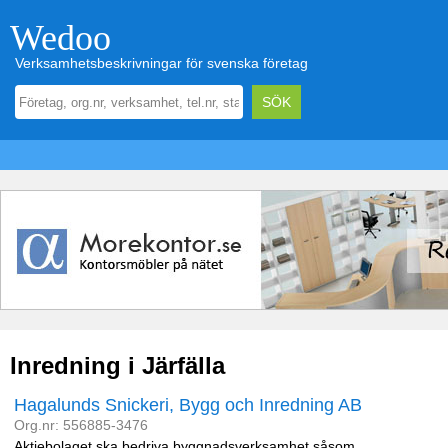
Wedoo
Verksamhetsbeskrivningar för svenska företag
Inredning i Järfälla
Hagalunds Snickeri, Bygg och Inredning AB
Org.nr: 556885-3476
Aktiebolaget ska bedriva byggnadsverksamhet såsom