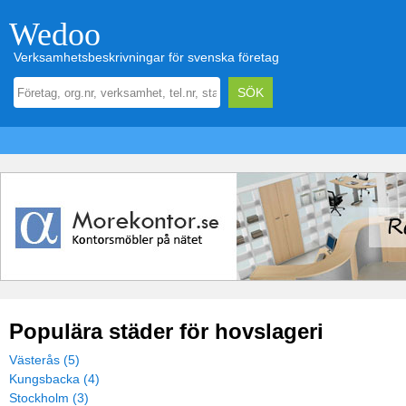
Wedoo
Verksamhetsbeskrivningar för svenska företag
Populära städer för hovslageri
Västerås (5)
Kungsbacka (4)
Stockholm (3)